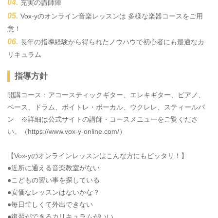
充実の講師陣
Vox-yのオンライン音楽レッスンは 多様な楽器コースをご用
意！
長年の指導経験から得られたノウハウで初心者にも最適なカ
リキュラム
指導方針
開講コース：アコースティックギター、エレキギター、ピアノ、
ベース、ドラム、ボイトレ・ボーカル、ウクレレ、スティールパ
ン ※詳細は公式サイトの講師・コースメニューをご覧くださ
い。（https://www.vox-y-online.com/）
【Vox-yのオンラインレッスンはこんな方にもピッタリ！】
●近所に通える音楽教室がない
●こどもの習い事を探している
●安価なレッスンはないかな？
●毎日忙しくて​外出できない
●復習ができるカリキュラムがいい