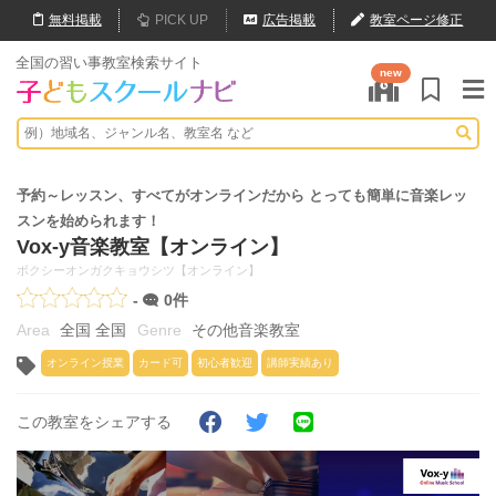
無料
掲載
PICK UP
広告掲載
教室ページ修正
全国の習い事教室検索サイト
new
予約～レッスン、すべてがオンラインだから ​とっても簡単に音楽レッ
スンを始められます！
Vox-y音楽教室【オンライン】
ボクシーオンガクキョウシツ【オンライン】
-
0件
全国 全国
その他音楽教室
オンライン授業
カード可
初心者歓迎
講師実績あり
この教室をシェアする