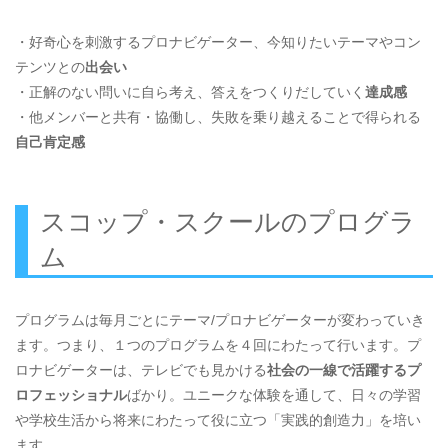
・好奇心を刺激するプロナビゲーター、今知りたいテーマやコン
テンツとの
出会い
・正解のない問いに自ら考え、答えをつくりだしていく
達成感
・他メンバーと共有・協働し、失敗を乗り越えることで得られる
自己肯定感
スコップ・スクールのプログラ
ム
プログラムは毎月ごとにテーマ/プロナビゲーターが変わっていき
ます。つまり、１つのプログラムを４回にわたって行います。プ
ロナビゲーターは、テレビでも見かける
社会の一線で活躍するプ
ロフェッショナル
ばかり。ユニークな体験を通して、日々の学習
や学校生活から将来にわたって役に立つ「実践的創造力」を培い
ます。