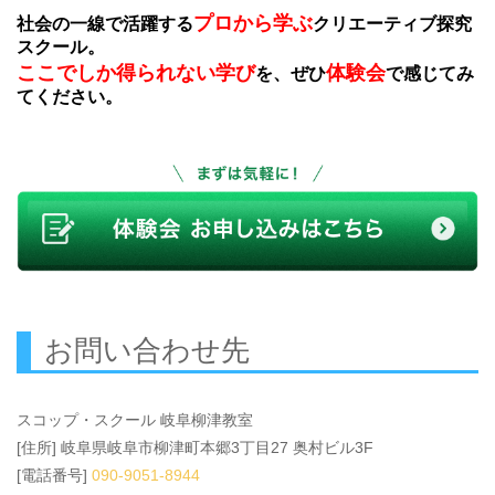
プロから学ぶ
社会の一線で活躍する
クリエーティブ探究
スクール。
ここでしか得られない学び
体験会
を、ぜひ
で感じてみ
てください。
お問い合わせ先
スコップ・スクール 岐阜柳津教室
[住所] 岐阜県岐阜市柳津町本郷3丁目27 奥村ビル3F
[電話番号]
090-9051-8944