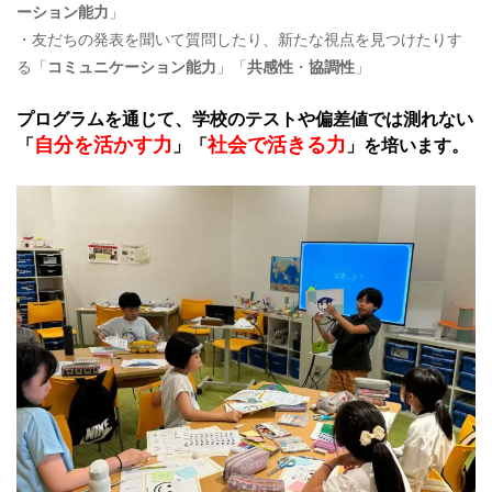
ーション能力
」
・友だちの発表を聞いて質問したり、新たな視点を見つけたりす
る「
コミュニケーション能力
」「
共感性
・
協調性
」
プログラムを通じて、学校のテストや偏差値では測れない
自分を活かす力
社会で活きる力
「
」「
」を培います。