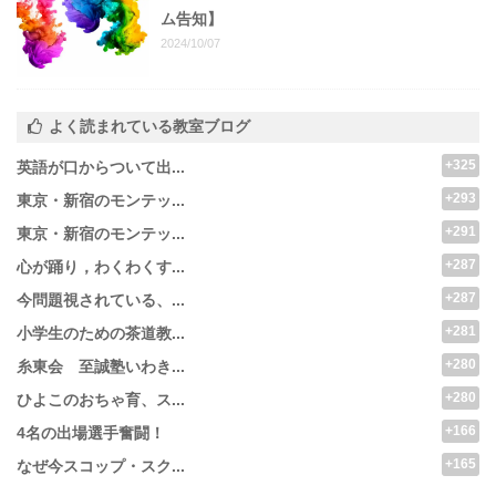
ム告知】
2024/10/07
よく読まれている教室ブログ
+325
英語が口からついて出...
+293
東京・新宿のモンテッ...
+291
東京・新宿のモンテッ...
+287
心が踊り，わくわくす...
+287
今問題視されている、...
+281
小学生のための茶道教...
+280
糸東会 至誠塾いわき...
+280
ひよこのおちゃ育、ス...
+166
4名の出場選手奮闘！
+165
なぜ今スコップ・スク...