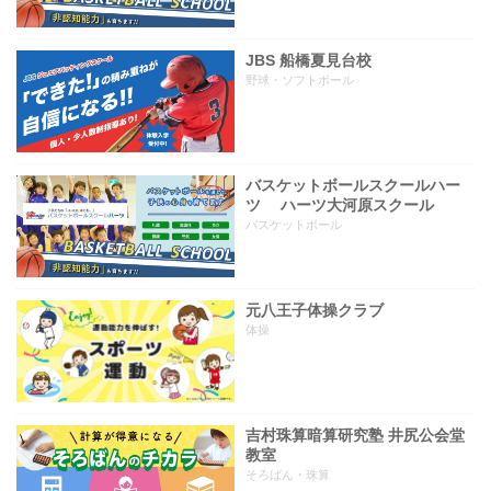
JBS 船橋夏見台校
野球・ソフトボール
バスケットボールスクールハー
ツ ハーツ大河原スクール
バスケットボール
元八王子体操クラブ
体操
吉村珠算暗算研究塾 井尻公会堂
教室
そろばん・珠算