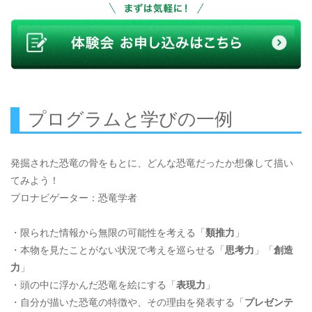
プログラムと学びの一例
発掘された恐竜の骨をもとに、どんな恐竜だったか想像して描い
てみよう！
プロナビゲーター：恐竜学者
・限られた情報から無限の可能性を考える「
類推力
」
・本物を見たことがない状況で考えを巡らせる「
思考力
」「
創造
力
」
・頭の中に浮かんだ恐竜を絵にする「
表現力
」
・自分が描いた恐竜の特徴や、その理由を発表する「
プレゼンテ