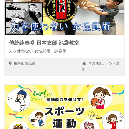
傳統詠春拳 日本支部 池袋教室
力を使わない 女性武術 詠春拳
東京都
豊島区
その他スポーツ・運
動