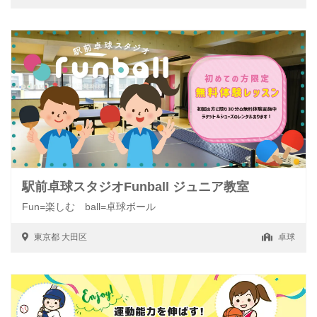
駅前卓球スタジオFunball ジュニア教室
Fun=楽しむ ball=卓球ボール
東京都
大田区
卓球