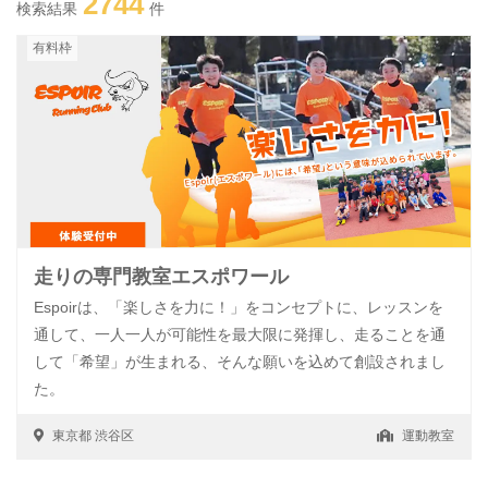
2744
検索結果
件
有料枠
走りの専門教室エスポワール
Espoirは、「楽しさを力に！」をコンセプトに、レッスンを
通して、一人一人が可能性を最大限に発揮し、走ることを通
して「希望」が生まれる、そんな願いを込めて創設されまし
た。
東京都
渋谷区
運動教室