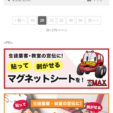
« 前へ
19
20
21
22
40
50
次へ »
20 / 275 ページ
<PR>