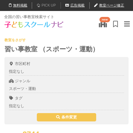
無料
掲載
PICK UP
広告掲載
教室ページ修正
全国の習い事教室検索サイト
new
教室をさがす
習い事教室 （スポーツ・運動）
市区町村
指定なし
ジャンル
スポーツ・運動
タグ
指定なし
条件変更