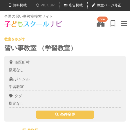
無料
掲載
PICK UP
広告掲載
教室ページ修正
全国の習い事教室検索サイト
new
教室をさがす
習い事教室 （学習教室）
市区町村
指定なし
ジャンル
学習教室
タグ
指定なし
条件変更