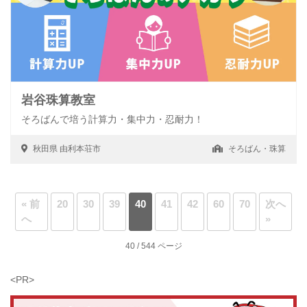
岩谷珠算教室
そろばんで培う計算力・集中力・忍耐力！
秋田県
由利本荘市
そろばん・珠算
« 前
20
30
39
40
41
42
60
70
次へ
へ
»
40 / 544 ページ
<PR>