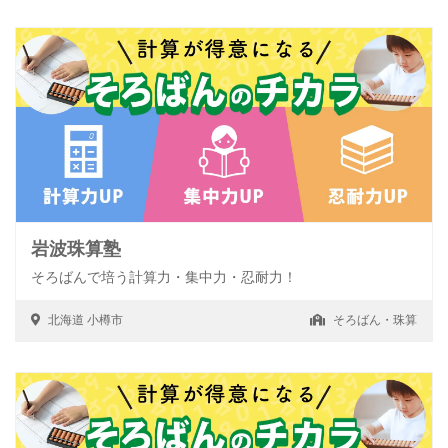
岩波珠算塾
そろばんで培う計算力・集中力・忍耐力！
北海道
小樽市
そろばん・珠算