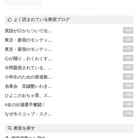
よく読まれている教室ブログ
+325
英語が口からついて出...
+293
東京・新宿のモンテッ...
+291
東京・新宿のモンテッ...
+287
心が踊り，わくわくす...
+287
今問題視されている、...
+281
小学生のための茶道教...
+280
糸東会 至誠塾いわき...
+280
ひよこのおちゃ育、ス...
+166
4名の出場選手奮闘！
+165
なぜ今スコップ・スク...
教室を探す