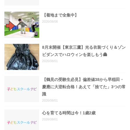
【着地まで全集中】
2026/08/08
8月末開催【東京三鷹】光る衣装づくり＆ゾン
ビダンスでハロウィンを楽しもう👻
2026/08/01
【鶴見の受験生必見】偏差値38から早稲田・
慶應に大逆転合格！あえて「捨てた」3つの常
識
2026/08/01
心を育てる時間は今！1歳2歳
2026/08/01