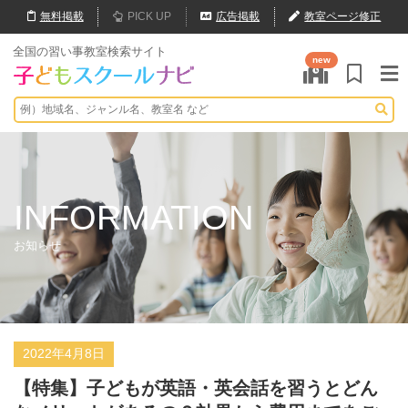
無料
掲載
PICK UP
広告掲載
教室ページ修正
全国の習い事教室検索サイト
new
INFORMATION
お知らせ
2022年4月8日
【特集】子どもが英語・英会話を習うとどん