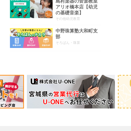
島村楽器の音楽教室
アリオ橋本店【幼児
の基礎音楽】
その他幼児教育
中野珠算塾大和町支
部
そろばん・珠算