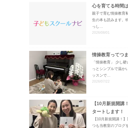
心を育てる時間は
親子で育む情操教育私
生の本も読みます。
っし…
2026/08/01
情操教育ってつ
「情操教育」 少し硬
っとシンプルで温か
ッスンで…
2026/07/22
【10月新規開講
タートします！
【10月新規開講！】
つも当教室のブログ