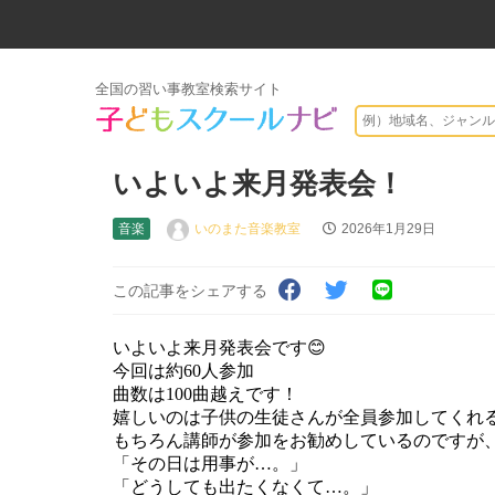
全国の習い事教室検索サイト
いよいよ来月発表会！
音楽
いのまた音楽教室
2026年1月29日
この記事をシェアする
いよいよ来月発表会です😊
今回は約60人参加
曲数は100曲越えです！
嬉しいのは子供の生徒さんが全員参加してくれ
もちろん講師が参加をお勧めしているのですが、
「その日は用事が…。」
「どうしても出たくなくて…。」