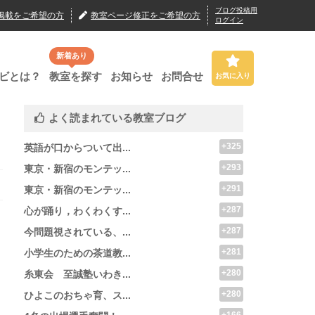
ブログ投稿用
掲載
をご希望の方
教室ページ修正
をご希望の方
ログイン
新着あり
ビとは？
教室を探す
お知らせ
お問合せ
お気に入り
よく読まれている教室ブログ
+325
英語が口からついて出...
+293
東京・新宿のモンテッ...
+291
東京・新宿のモンテッ...
+287
心が踊り，わくわくす...
+287
今問題視されている、...
+281
小学生のための茶道教...
+280
糸東会 至誠塾いわき...
+280
ひよこのおちゃ育、ス...