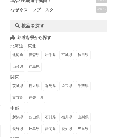
+166
4名の出場選手奮闘！
+165
なぜ今スコップ・スク...
教室を探す
都道府県から探す
北海道・東北
北海道
青森県
岩手県
宮城県
秋田県
山形県
福島県
関東
茨城県
栃木県
群馬県
埼玉県
千葉県
東京都
神奈川県
中部
新潟県
富山県
石川県
福井県
山梨県
長野県
岐阜県
静岡県
愛知県
三重県