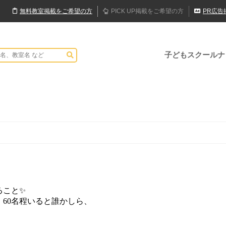
無料
教室
掲載
をご希望の方
PICK UP
掲載
をご希望の方
PR
広告
子どもスクールナ
ること✨
60名程いると誰かしら、