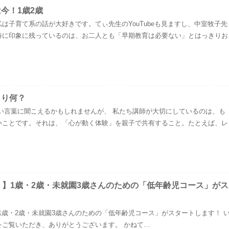
今！1歳2歳
は子育て系の話が大好きです。てぃ先生のYouTubeも見ますし、中室牧子先
特に印象に残っているのは、お二人とも「早期教育は必要ない」とはっきりお
まり何？
い言葉に聞こえるかもしれませんが、 私たち講師が大切にしているのは、も
いことです。それは、「心が動く体験」を親子で共有すること。たとえば、レ
！】1歳・2歳・未就園3歳さんのための「低年齢児コース」がス
1歳・2歳・未就園3歳さんのための「低年齢児コース」がスタートします！ 
をご覧いただき、ありがとうございます。 かねて…