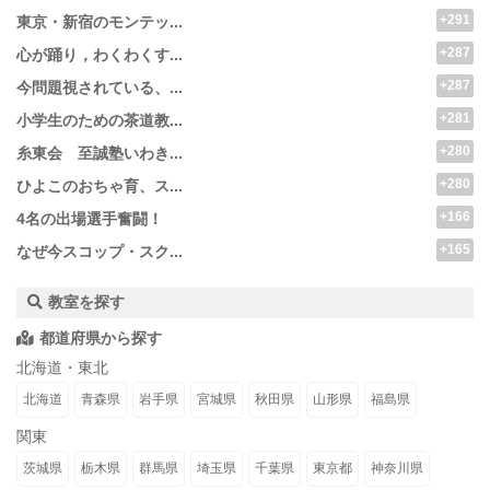
+291
東京・新宿のモンテッ...
+287
心が踊り，わくわくす...
+287
今問題視されている、...
+281
小学生のための茶道教...
+280
糸東会 至誠塾いわき...
+280
ひよこのおちゃ育、ス...
+166
4名の出場選手奮闘！
+165
なぜ今スコップ・スク...
教室を探す
都道府県から探す
北海道・東北
北海道
青森県
岩手県
宮城県
秋田県
山形県
福島県
関東
茨城県
栃木県
群馬県
埼玉県
千葉県
東京都
神奈川県