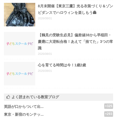
8月末開催【東京三鷹】光る衣装づくり＆ゾン
ビダンスでハロウィンを楽しもう👻
2026/08/01
【鶴見の受験生必見】偏差値38から早稲田・
慶應に大逆転合格！あえて「捨てた」3つの常
識
2026/08/01
心を育てる時間は今！1歳2歳
2026/08/01
よく読まれている教室ブログ
+325
英語が口からついて出...
+293
東京・新宿のモンテッ...