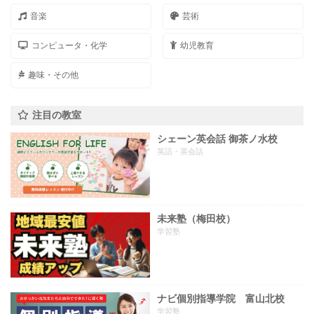
音楽
芸術
コンピュータ・化学
幼児教育
趣味・その他
注目の教室
シェーン英会話 御茶ノ水校
英語・英会話
未来塾（梅田校）
学習塾
ナビ個別指導学院 富山北校
学習塾