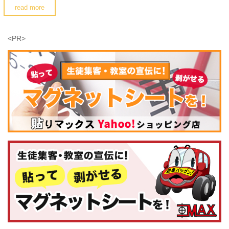
read more
<PR>