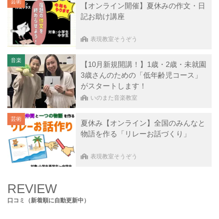
芸術
【オンライン開催】夏休みの作文・日
記お助け講座
表現教室そうぞう
音楽
【10月新規開講！】1歳・2歳・未就園
3歳さんのための「低年齢児コース」
がスタートします！
いのまた音楽教室
芸術
夏休み【オンライン】全国のみんなと
物語を作る「リレーお話づくり」
表現教室そうぞう
REVIEW
口コミ（新着順に自動更新中）