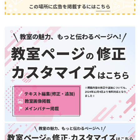
和歌山県
中国・四国
鳥取県
島根県
音楽
(2413)
岡山県
広島県
山口県
徳島県
香川県
愛媛県
高知県
九州・沖縄
福岡県
佐賀県
長崎県
熊本県
大分県
芸術
(179)
宮崎県