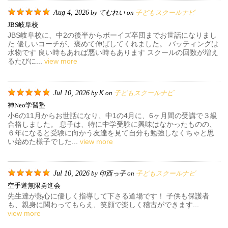
Aug 4, 2026
てむれい
子どもスクールナビ
by
on
JBS岐阜校
JBS岐阜校に、中2の後半からボーイズ卒団までお世話になりまし
た 優しいコーチが、褒めて伸ばしてくれました。 バッティングは
水物です 良い時もあれば悪い時もあります スクールの回数が増え
るたびに...
view more
Jul 10, 2026
K
子どもスクールナビ
by
on
神neo学習塾
小6の11月からお世話になり、中1の4月に、6ヶ月間の受講で３級
合格しました。 息子は、特に中学受験に興味はなかったものの、
６年になると受験に向かう友達を見て自分も勉強しなくちゃと思
い始めた様子でした...
view more
Jul 10, 2026
印西っ子
子どもスクールナビ
by
on
空手道無限勇進会
先生達が熱心に優しく指導して下さる道場です！ 子供も保護者
も、親身に関わってもらえ、笑顔で楽しく稽古ができます...
view more