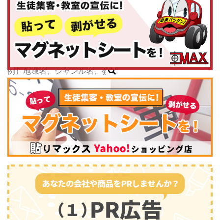
神奈川県
子どもスクールナビ
中部
公式キャラクター
新潟県
掲載教室数
173,463
件
富山県
ジャンル数
135
件
石川県
6/24現在
福井県
山梨県
長野県
岐阜県
静岡県
スポーツ・運動
(2745)
愛知県
三重県
関西
滋賀県
京都府
大阪府
兵庫県
奈良県