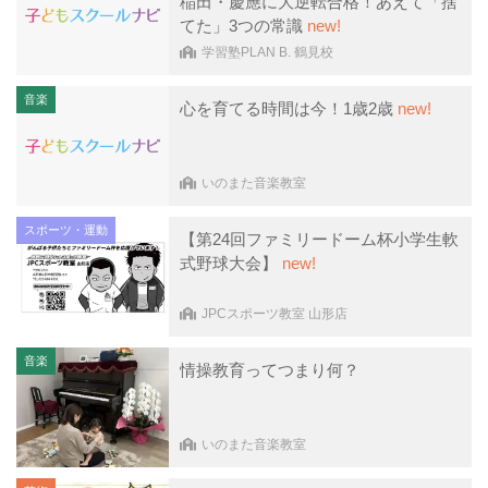
稲田・慶應に大逆転合格！あえて「捨
てた」3つの常識
new!
学習塾PLAN B. 鶴見校
音楽
心を育てる時間は今！1歳2歳
new!
いのまた音楽教室
スポーツ・運動
【第24回ファミリードーム杯小学生軟
式野球大会】
new!
JPCスポーツ教室 山形店
音楽
情操教育ってつまり何？
いのまた音楽教室