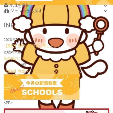
2026.08.01
地域を選択
new!
心を育てる時間は今！1歳2歳
いのまた音楽教室
ジャンルから探す
2026.07.29
new!
【第24回ファミリードーム杯小学生軟式野球大会】
JPCスポーツ教室 山形店
北海道・東北
INFORMATION
2026.07.22
情操教育ってつまり何？
いのまた音楽教室
北海道
2026.07.20
【オンライン開催】夏休みの作文・日記お助け講座
表
青森県
現教室そうぞう
2026年7月22日
岩手県
【重要】無料教室掲載に関しまして
宮城県
2026年4月3日
秋田県
新年度のご挨拶
山形県
2026年1月8日
福島県
【重要】教室ページを利用した営業行為に関して
関東
茨城県
栃木県
群馬県
埼玉県
学習教室
(5437)
<PR>
千葉県
東京都