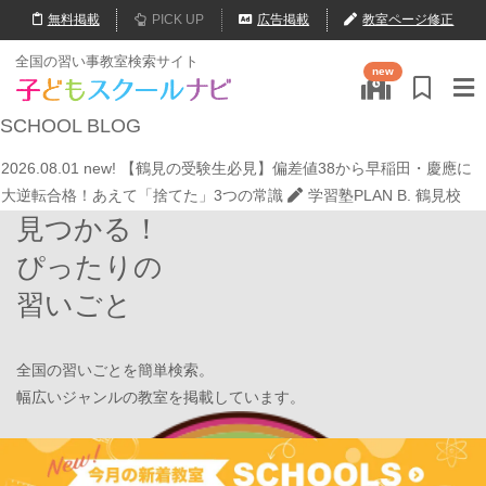
無料
掲載
PICK UP
広告掲載
教室ページ修正
2026.07.20
【オンライン開催】夏休みの作文・日記お助け講座
表
全国の習い事教室検索サイト
new
現教室そうぞう
2026.08.01
new!
8月末開催【東京三鷹】光る衣装づくり＆ゾンビダン
SCHOOL
BLOG
スでハロウィンを楽しもう👻
表現教室そうぞう
2026.08.01
new!
【鶴見の受験生必見】偏差値38から早稲田・慶應に
大逆転合格！あえて「捨てた」3つの常識
学習塾PLAN B. 鶴見校
見つかる！
2026.08.01
new!
心を育てる時間は今！1歳2歳
いのまた音楽教室
2026.07.29
new!
【第24回ファミリードーム杯小学生軟式野球大会】
ぴったりの
JPCスポーツ教室 山形店
習いごと
2026.07.22
情操教育ってつまり何？
いのまた音楽教室
2026.07.20
【オンライン開催】夏休みの作文・日記お助け講座
表
現教室そうぞう
全国の習いごとを簡単検索。
2026.08.01
new!
8月末開催【東京三鷹】光る衣装づくり＆ゾンビダン
幅広いジャンルの教室を掲載しています。
スでハロウィンを楽しもう👻
表現教室そうぞう
2026.08.01
new!
【鶴見の受験生必見】偏差値38から早稲田・慶應に
Find Your School
大逆転合格！あえて「捨てた」3つの常識
学習塾PLAN B. 鶴見校