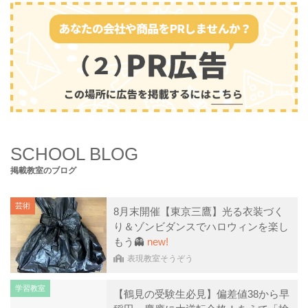
SCHOOL BLOG
掲載教室のブログ
芸術
8月末開催【東京三鷹】光る衣装づく
り＆ゾンビダンスでハロウィンを楽し
もう👻
new!
表現教室そうぞう
学習教室
【鶴見の受験生必見】偏差値38から早