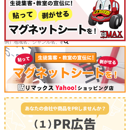
神奈川県
子どもスクールナビ
中部
公式キャラクター
新潟県
掲載教室数
173,463
件
富山県
ジャンル数
135
件
石川県
6/24現在
福井県
山梨県
長野県
岐阜県
静岡県
スポーツ・運動
(2745)
愛知県
三重県
関西
滋賀県
京都府
大阪府
兵庫県
奈良県