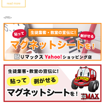
read more
<PR>