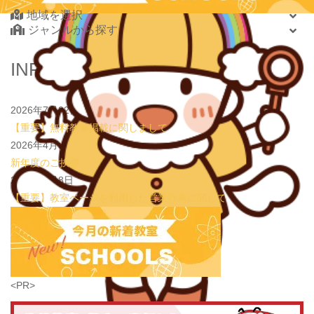
2026.08.01
地域を選択
new!
心を育てる時間は今！1歳2歳
いのまた音楽教室
ジャンルから探す
2026.07.29
new!
【第24回ファミリードーム杯小学生軟式野球大会】
JPCスポーツ教室 山形店
北海道・東北
INFORMATION
2026.07.22
情操教育ってつまり何？
いのまた音楽教室
北海道
2026.07.20
【オンライン開催】夏休みの作文・日記お助け講座
表
青森県
現教室そうぞう
2026年7月22日
岩手県
【重要】無料教室掲載に関しまして
宮城県
2026年4月3日
秋田県
新年度のご挨拶
山形県
2026年1月8日
福島県
【重要】教室ページを利用した営業行為に関して
関東
茨城県
栃木県
群馬県
埼玉県
学習教室
(5437)
<PR>
千葉県
東京都