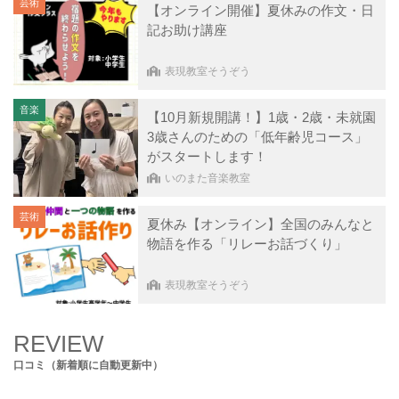
芸術
【オンライン開催】夏休みの作文・日
記お助け講座
表現教室そうぞう
音楽
【10月新規開講！】1歳・2歳・未就園
3歳さんのための「低年齢児コース」
がスタートします！
いのまた音楽教室
芸術
夏休み【オンライン】全国のみんなと
物語を作る「リレーお話づくり」
表現教室そうぞう
REVIEW
口コミ（新着順に自動更新中）