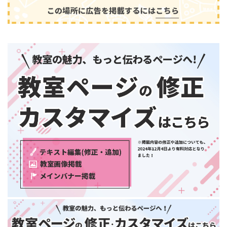
和歌山県
中国・四国
鳥取県
島根県
音楽
(2413)
岡山県
広島県
山口県
徳島県
香川県
愛媛県
高知県
九州・沖縄
福岡県
佐賀県
長崎県
熊本県
大分県
芸術
(179)
宮崎県