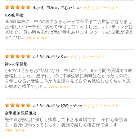
Aug 4, 2026
てむれい
子どもスクールナビ
by
on
JBS岐阜校
JBS岐阜校に、中2の後半からボーイズ卒団までお世話になりまし
た 優しいコーチが、褒めて伸ばしてくれました。 バッティングは
水物です 良い時もあれば悪い時もあります スクールの回数が増え
るたびに...
view more
Jul 10, 2026
K
子どもスクールナビ
by
on
神neo学習塾
小6の11月からお世話になり、中1の4月に、6ヶ月間の受講で３級
合格しました。 息子は、特に中学受験に興味はなかったものの、
６年になると受験に向かう友達を見て自分も勉強しなくちゃと思
い始めた様子でした...
view more
Jul 10, 2026
印西っ子
子どもスクールナビ
by
on
空手道無限勇進会
先生達が熱心に優しく指導して下さる道場です！ 子供も保護者
も、親身に関わってもらえ、笑顔で楽しく稽古ができます...
view more