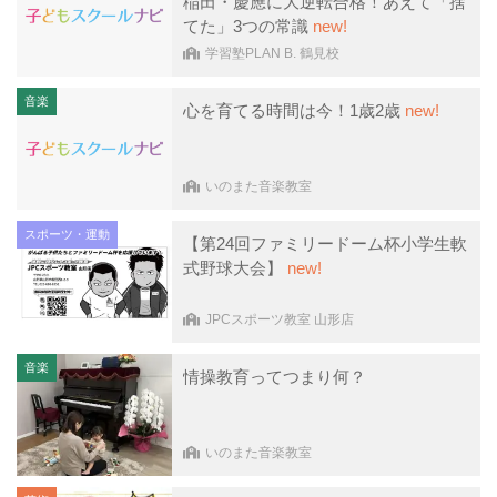
稲田・慶應に大逆転合格！あえて「捨
てた」3つの常識
new!
学習塾PLAN B. 鶴見校
音楽
心を育てる時間は今！1歳2歳
new!
いのまた音楽教室
スポーツ・運動
【第24回ファミリードーム杯小学生軟
式野球大会】
new!
JPCスポーツ教室 山形店
音楽
情操教育ってつまり何？
いのまた音楽教室