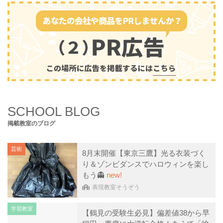
SCHOOL BLOG
掲載教室のブログ
芸術
8月末開催【東京三鷹】光る衣装づく
り＆ゾンビダンスでハロウィンを楽し
もう👻
new!
表現教室そうぞう
学習教室
【鶴見の受験生必見】偏差値38から早