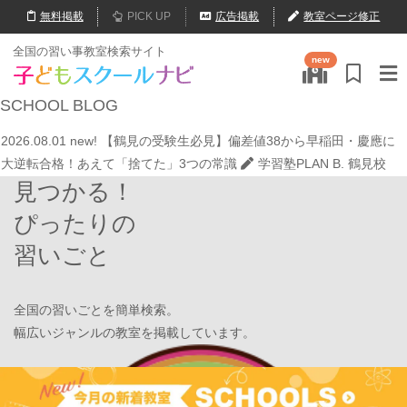
無料
掲載
PICK UP
広告掲載
教室ページ修正
2026.07.20
【オンライン開催】夏休みの作文・日記お助け講座
表
全国の習い事教室検索サイト
new
現教室そうぞう
2026.08.01
new!
8月末開催【東京三鷹】光る衣装づくり＆ゾンビダン
SCHOOL
BLOG
スでハロウィンを楽しもう👻
表現教室そうぞう
2026.08.01
new!
【鶴見の受験生必見】偏差値38から早稲田・慶應に
大逆転合格！あえて「捨てた」3つの常識
学習塾PLAN B. 鶴見校
見つかる！
2026.08.01
new!
心を育てる時間は今！1歳2歳
いのまた音楽教室
2026.07.29
new!
【第24回ファミリードーム杯小学生軟式野球大会】
ぴったりの
JPCスポーツ教室 山形店
習いごと
2026.07.22
情操教育ってつまり何？
いのまた音楽教室
2026.07.20
【オンライン開催】夏休みの作文・日記お助け講座
表
現教室そうぞう
全国の習いごとを簡単検索。
2026.08.01
new!
8月末開催【東京三鷹】光る衣装づくり＆ゾンビダン
幅広いジャンルの教室を掲載しています。
スでハロウィンを楽しもう👻
表現教室そうぞう
2026.08.01
new!
【鶴見の受験生必見】偏差値38から早稲田・慶應に
Find Your School
大逆転合格！あえて「捨てた」3つの常識
学習塾PLAN B. 鶴見校