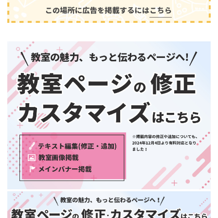
和歌山県
中国・四国
鳥取県
島根県
音楽
(2413)
岡山県
広島県
山口県
徳島県
香川県
愛媛県
高知県
九州・沖縄
福岡県
佐賀県
長崎県
熊本県
大分県
芸術
(179)
宮崎県