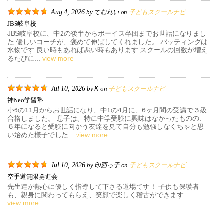
Aug 4, 2026
てむれい
子どもスクールナビ
by
on
JBS岐阜校
JBS岐阜校に、中2の後半からボーイズ卒団までお世話になりまし
た 優しいコーチが、褒めて伸ばしてくれました。 バッティングは
水物です 良い時もあれば悪い時もあります スクールの回数が増え
るたびに...
view more
Jul 10, 2026
K
子どもスクールナビ
by
on
神neo学習塾
小6の11月からお世話になり、中1の4月に、6ヶ月間の受講で３級
合格しました。 息子は、特に中学受験に興味はなかったものの、
６年になると受験に向かう友達を見て自分も勉強しなくちゃと思
い始めた様子でした...
view more
Jul 10, 2026
印西っ子
子どもスクールナビ
by
on
空手道無限勇進会
先生達が熱心に優しく指導して下さる道場です！ 子供も保護者
も、親身に関わってもらえ、笑顔で楽しく稽古ができます...
view more