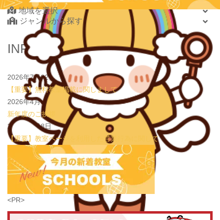
2026.08.01
地域を選択
new!
心を育てる時間は今！1歳2歳
いのまた音楽教室
ジャンルから探す
2026.07.29
new!
【第24回ファミリードーム杯小学生軟式野球大会】
JPCスポーツ教室 山形店
北海道・東北
INFORMATION
2026.07.22
情操教育ってつまり何？
いのまた音楽教室
北海道
2026.07.20
【オンライン開催】夏休みの作文・日記お助け講座
表
青森県
現教室そうぞう
2026年7月22日
岩手県
【重要】無料教室掲載に関しまして
宮城県
2026年4月3日
秋田県
新年度のご挨拶
山形県
2026年1月8日
福島県
【重要】教室ページを利用した営業行為に関して
関東
茨城県
栃木県
群馬県
埼玉県
学習教室
(5437)
<PR>
千葉県
東京都