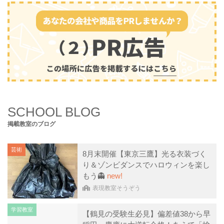
SCHOOL BLOG
掲載教室のブログ
芸術
8月末開催【東京三鷹】光る衣装づく
り＆ゾンビダンスでハロウィンを楽し
もう👻
new!
表現教室そうぞう
学習教室
【鶴見の受験生必見】偏差値38から早