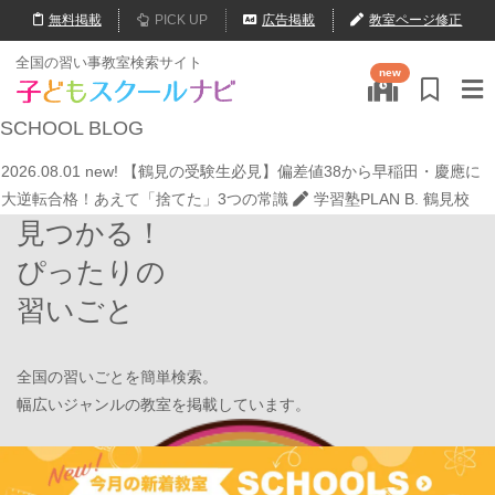
無料
掲載
PICK UP
広告掲載
教室ページ修正
2026.07.20
【オンライン開催】夏休みの作文・日記お助け講座
表
全国の習い事教室検索サイト
new
現教室そうぞう
2026.08.01
new!
8月末開催【東京三鷹】光る衣装づくり＆ゾンビダン
SCHOOL
BLOG
スでハロウィンを楽しもう👻
表現教室そうぞう
2026.08.01
new!
【鶴見の受験生必見】偏差値38から早稲田・慶應に
大逆転合格！あえて「捨てた」3つの常識
学習塾PLAN B. 鶴見校
見つかる！
2026.08.01
new!
心を育てる時間は今！1歳2歳
いのまた音楽教室
2026.07.29
new!
【第24回ファミリードーム杯小学生軟式野球大会】
ぴったりの
JPCスポーツ教室 山形店
習いごと
2026.07.22
情操教育ってつまり何？
いのまた音楽教室
2026.07.20
【オンライン開催】夏休みの作文・日記お助け講座
表
現教室そうぞう
全国の習いごとを簡単検索。
2026.08.01
new!
8月末開催【東京三鷹】光る衣装づくり＆ゾンビダン
幅広いジャンルの教室を掲載しています。
スでハロウィンを楽しもう👻
表現教室そうぞう
2026.08.01
new!
【鶴見の受験生必見】偏差値38から早稲田・慶應に
Find Your School
大逆転合格！あえて「捨てた」3つの常識
学習塾PLAN B. 鶴見校