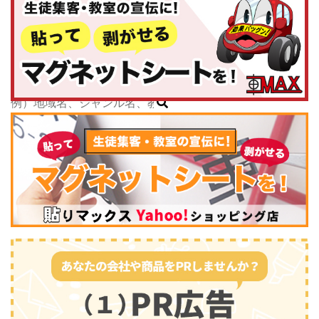
神奈川県
子どもスクールナビ
中部
公式キャラクター
新潟県
掲載教室数
173,463
件
富山県
ジャンル数
135
件
石川県
6/24現在
福井県
山梨県
長野県
岐阜県
静岡県
スポーツ・運動
(2745)
愛知県
三重県
関西
滋賀県
京都府
大阪府
兵庫県
奈良県