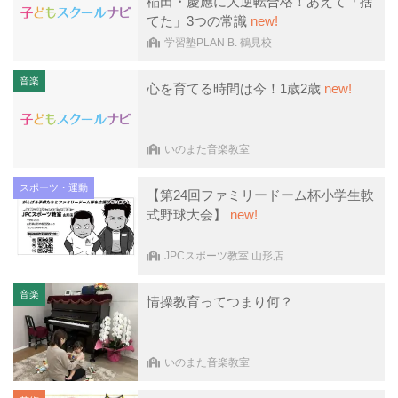
稲田・慶應に大逆転合格！あえて「捨
てた」3つの常識
new!
学習塾PLAN B. 鶴見校
音楽
心を育てる時間は今！1歳2歳
new!
いのまた音楽教室
スポーツ・運動
【第24回ファミリードーム杯小学生軟
式野球大会】
new!
JPCスポーツ教室 山形店
音楽
情操教育ってつまり何？
いのまた音楽教室