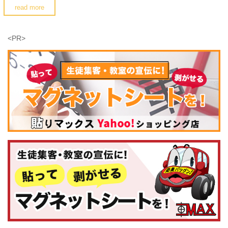
read more
<PR>