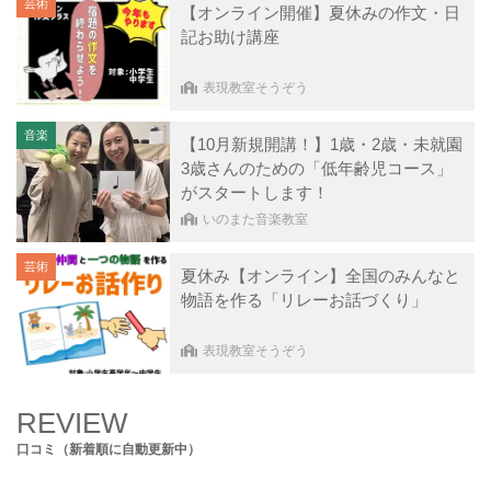
芸術
【オンライン開催】夏休みの作文・日
記お助け講座
表現教室そうぞう
音楽
【10月新規開講！】1歳・2歳・未就園
3歳さんのための「低年齢児コース」
がスタートします！
いのまた音楽教室
芸術
夏休み【オンライン】全国のみんなと
物語を作る「リレーお話づくり」
表現教室そうぞう
REVIEW
口コミ（新着順に自動更新中）