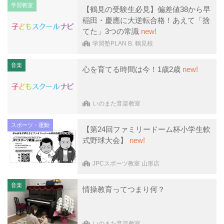
学習教室
【鶴見の受験生必見】偏差値38から早
稲田・慶應に大逆転合格！あえて「捨
てた」3つの常識
new!
学習塾PLAN B. 鶴見校
音楽
心を育てる時間は今！1歳2歳
new!
いのまた音楽教室
スポーツ・運動
【第24回ファミリードーム杯小学生軟
式野球大会】
new!
JPCスポーツ教室 山形店
音楽
情操教育ってつまり何？
いのまた音楽教室