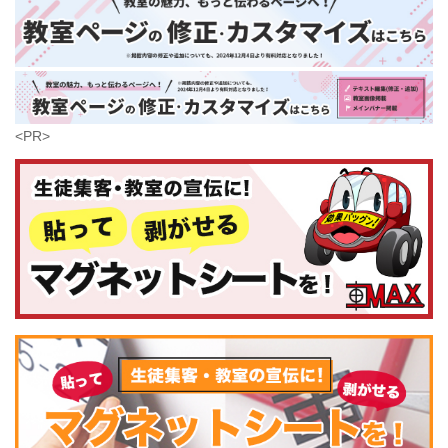
大分県
芸術
(179)
宮崎県
鹿児島県
沖縄県
<PR>
コンピュータ・科学
(441)