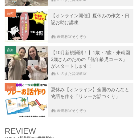
芸術
【オンライン開催】夏休みの作文・日
記お助け講座
表現教室そうぞう
音楽
【10月新規開講！】1歳・2歳・未就園
3歳さんのための「低年齢児コース」
がスタートします！
いのまた音楽教室
芸術
夏休み【オンライン】全国のみんなと
物語を作る「リレーお話づくり」
表現教室そうぞう
REVIEW