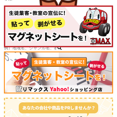
千葉県
東京都
神奈川県
子どもスクールナビ
中部
公式キャラクター
新潟県
掲載教室数
173,463
件
富山県
ジャンル数
135
件
石川県
6/24現在
福井県
山梨県
長野県
岐阜県
静岡県
スポーツ・運動
(2745)
愛知県
三重県
関西
滋賀県
京都府
大阪府