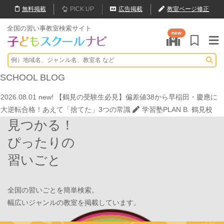
無料
掲載
PICK UP
広告掲載
教室ページ修正
全国の習い事教室検索サイト
new
2026.07.20
【オンライン開催】夏休みの作文・日記お助け講座
表
現教室そうぞう
2026.08.01
new!
8月末開催【東京三鷹】光る衣装づくり＆ゾンビダン
SCHOOL
BLOG
スでハロウィンを楽しもう👻
表現教室そうぞう
2026.08.01
new!
【鶴見の受験生必見】偏差値38から早稲田・慶應に
大逆転合格！あえて「捨てた」3つの常識
学習塾PLAN B. 鶴見校
見つかる！
2026.08.01
new!
心を育てる時間は今！1歳2歳
いのまた音楽教室
2026.07.29
new!
【第24回ファミリードーム杯小学生軟式野球大会】
ぴったりの
JPCスポーツ教室 山形店
習いごと
2026.07.22
情操教育ってつまり何？
いのまた音楽教室
2026.07.20
【オンライン開催】夏休みの作文・日記お助け講座
表
現教室そうぞう
全国の習いごとを簡単検索。
2026.08.01
new!
8月末開催【東京三鷹】光る衣装づくり＆ゾンビダン
幅広いジャンルの教室を掲載しています。
スでハロウィンを楽しもう👻
表現教室そうぞう