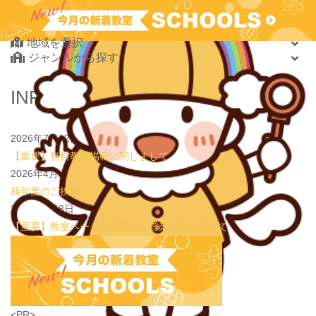
2026.08.01
new!
【鶴見の受験生必見】偏差値38から早稲田・慶應に
Find Your School
大逆転合格！あえて「捨てた」3つの常識
学習塾PLAN B. 鶴見校
2026.08.01
地域を選択
new!
心を育てる時間は今！1歳2歳
いのまた音楽教室
ジャンルから探す
2026.07.29
new!
【第24回ファミリードーム杯小学生軟式野球大会】
JPCスポーツ教室 山形店
北海道・東北
INFORMATION
2026.07.22
情操教育ってつまり何？
いのまた音楽教室
北海道
2026.07.20
【オンライン開催】夏休みの作文・日記お助け講座
表
青森県
現教室そうぞう
2026年7月22日
岩手県
【重要】無料教室掲載に関しまして
宮城県
2026年4月3日
秋田県
新年度のご挨拶
山形県
2026年1月8日
福島県
【重要】教室ページを利用した営業行為に関して
関東
茨城県
栃木県
群馬県
埼玉県
学習教室
(5437)
<PR>