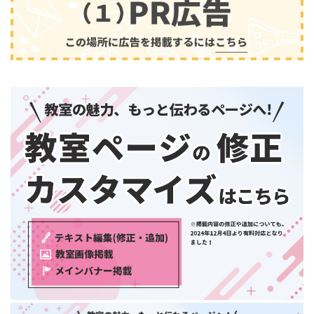
兵庫県
奈良県
和歌山県
中国・四国
鳥取県
島根県
音楽
(2413)
岡山県
広島県
山口県
徳島県
香川県
愛媛県
高知県
九州・沖縄
福岡県
佐賀県
長崎県
熊本県