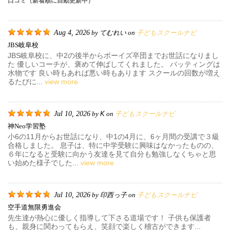
口コミ（新着順に自動更新中）
Aug 4, 2026
てむれい
子どもスクールナビ
by
on
JBS岐阜校
JBS岐阜校に、中2の後半からボーイズ卒団までお世話になりまし
た 優しいコーチが、褒めて伸ばしてくれました。 バッティングは
水物です 良い時もあれば悪い時もあります スクールの回数が増え
るたびに...
view more
Jul 10, 2026
K
子どもスクールナビ
by
on
神neo学習塾
小6の11月からお世話になり、中1の4月に、6ヶ月間の受講で３級
合格しました。 息子は、特に中学受験に興味はなかったものの、
６年になると受験に向かう友達を見て自分も勉強しなくちゃと思
い始めた様子でした...
view more
Jul 10, 2026
印西っ子
子どもスクールナビ
by
on
空手道無限勇進会
先生達が熱心に優しく指導して下さる道場です！ 子供も保護者
も、親身に関わってもらえ、笑顔で楽しく稽古ができます...