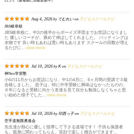
口コミ（新着順に自動更新中）
Aug 4, 2026
てむれい
子どもスクールナビ
by
on
JBS岐阜校
JBS岐阜校に、中2の後半からボーイズ卒団までお世話になりまし
た 優しいコーチが、褒めて伸ばしてくれました。 バッティングは
水物です 良い時もあれば悪い時もあります スクールの回数が増え
るたびに...
view more
Jul 10, 2026
K
子どもスクールナビ
by
on
神neo学習塾
小6の11月からお世話になり、中1の4月に、6ヶ月間の受講で３級
合格しました。 息子は、特に中学受験に興味はなかったものの、
６年になると受験に向かう友達を見て自分も勉強しなくちゃと思
い始めた様子でした...
view more
Jul 10, 2026
印西っ子
子どもスクールナビ
by
on
空手道無限勇進会
先生達が熱心に優しく指導して下さる道場です！ 子供も保護者
も、親身に関わってもらえ、笑顔で楽しく稽古ができます...