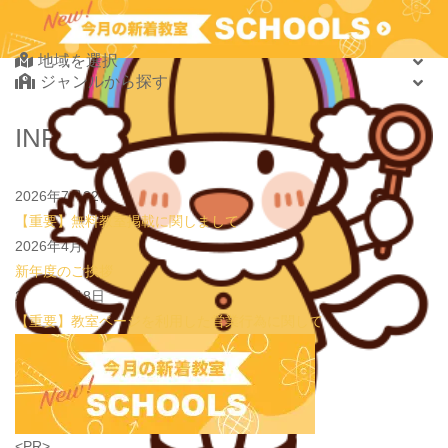
鶴見校が選ばれる理由
学習塾PLAN B. 鶴見校
Find Your School
2026.08.08
new!
【着地まで全集中】
JPCスポーツ教室 山形店
地域を選択
2026.08.01
new!
8月末開催【東京三鷹】光る衣装づくり＆ゾンビダン
ジャンルから探す
スでハロウィンを楽しもう👻
表現教室そうぞう
2026.08.01
new!
【鶴見の受験生必見】偏差値38から早稲田・慶應に
北海道・東北
INFORMATION
大逆転合格！あえて「捨てた」3つの常識
学習塾PLAN B. 鶴見校
北海道
2026.08.01
new!
心を育てる時間は今！1歳2歳
いのまた音楽教室
青森県
2026年7月22日
岩手県
【重要】無料教室掲載に関しまして
宮城県
2026年4月3日
秋田県
新年度のご挨拶
山形県
2026年1月8日
福島県
【重要】教室ページを利用した営業行為に関して
関東
茨城県
栃木県
群馬県
埼玉県
学習教室
(5438)
<PR>