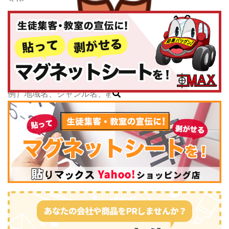
千葉県
東京都
神奈川県
子どもスクールナビ
中部
公式キャラクター
新潟県
掲載教室数
173,463
件
富山県
ジャンル数
135
件
石川県
6/24現在
福井県
山梨県
長野県
岐阜県
静岡県
スポーツ・運動
(2745)
愛知県
三重県
関西
滋賀県
京都府
大阪府