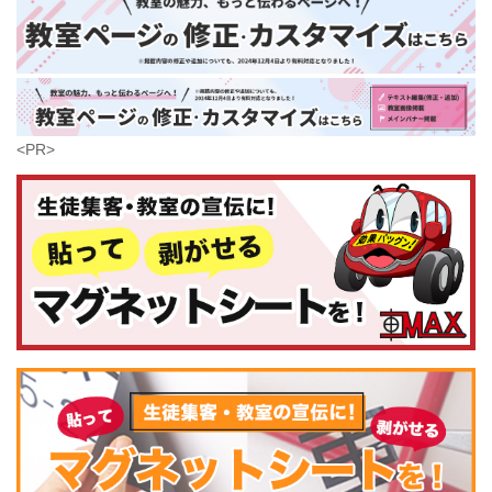
大分県
芸術
(179)
宮崎県
鹿児島県
沖縄県
<PR>
コンピュータ・科学
(437)