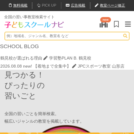
無料
掲載
PICK UP
広告掲載
教室ページ修正
全国の習い事教室検索サイト
new
2026.08.01
new!
心を育てる時間は今！1歳2歳
いのまた音楽教室
2026.08.09
new!
なぜ1歳・2歳なの？本物は後から取り戻せない。
いのまた音楽教室
SCHOOL
BLOG
2026.08.08
new!
ゼロからの勉強習慣でMARCH合格！学習塾PLAN B.
鶴見校が選ばれる理由
学習塾PLAN B. 鶴見校
2026.08.08
new!
【着地まで全集中】
JPCスポーツ教室 山形店
見つかる！
2026.08.01
new!
8月末開催【東京三鷹】光る衣装づくり＆ゾンビダン
スでハロウィンを楽しもう👻
表現教室そうぞう
ぴったりの
2026.08.01
new!
【鶴見の受験生必見】偏差値38から早稲田・慶應に
習いごと
大逆転合格！あえて「捨てた」3つの常識
学習塾PLAN B. 鶴見校
2026.08.01
new!
心を育てる時間は今！1歳2歳
いのまた音楽教室
2026.08.09
new!
なぜ1歳・2歳なの？本物は後から取り戻せない。
全国の習いごとを簡単検索。
いのまた音楽教室
幅広いジャンルの教室を掲載しています。
2026.08.08
new!
ゼロからの勉強習慣でMARCH合格！学習塾PLAN B.