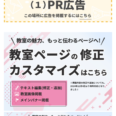
兵庫県
奈良県
和歌山県
中国・四国
鳥取県
島根県
音楽
(2413)
岡山県
広島県
山口県
徳島県
香川県
愛媛県
高知県
九州・沖縄
福岡県
佐賀県
長崎県
熊本県