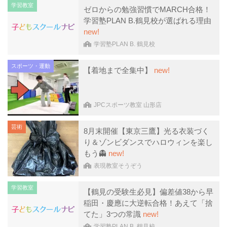
学習教室
ゼロからの勉強習慣でMARCH合格！
学習塾PLAN B.鶴見校が選ばれる理由
new!
学習塾PLAN B. 鶴見校
スポーツ・運動
【着地まで全集中】
new!
JPCスポーツ教室 山形店
芸術
8月末開催【東京三鷹】光る衣装づく
り＆ゾンビダンスでハロウィンを楽し
もう👻
new!
表現教室そうぞう
学習教室
【鶴見の受験生必見】偏差値38から早
稲田・慶應に大逆転合格！あえて「捨
てた」3つの常識
new!
学習塾PLAN B. 鶴見校