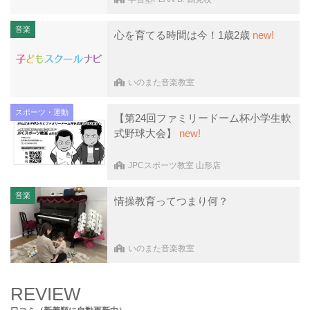
音楽
心を育てる時間は今！1歳2歳
new!
いのまた音楽教室
スポーツ・運動
【第24回ファミリードーム杯小学生軟
式野球大会】
new!
JPCスポーツ教室 山形店
音楽
情操教育ってつまり何？
いのまた音楽教室
REVIEW