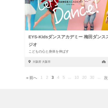
EYS-Kidsダンスアカデミー 梅田ダンス
ジオ
こどもの心と身体を伸ばす
大阪府
大阪市
1
2
3
4
5
...
10
20
30
...
« 前へ
次