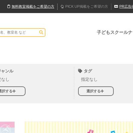
無料
教室
掲載
をご希望の方
PICK UP
掲載
をご希望の方
PR
広告
子どもスクールナ
ジャンル
タグ
定なし
指定なし
選択する
選択する