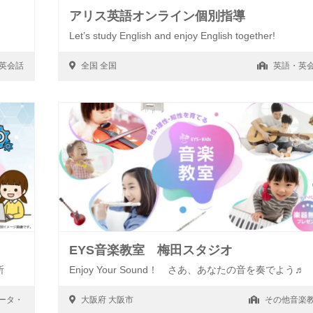
アリス英語オンライン個別指導
Let’s study English and enjoy English together!
英会話
全国
全国
英語・英
EYS音楽教室 梅田スタジオ
所
Enjoy Your Sound！ さあ、あなたの音を奏でよう♬
ータ・
大阪府
大阪市
その他音楽