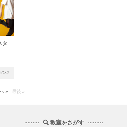
スタ
ダンス
へ »
最後 »
教室をさがす