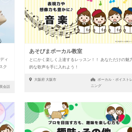
あそびまボーカル教室
ルディ
とにかく楽しく上達するレッスン！！ あなただけの魅
スク
的な歌声を手に入れよう！
大阪府
大阪市
ボーカル・ボイスト
ニング
英会話