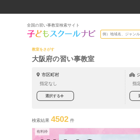
全国の習い事教室検索サイト
教室をさがす
大阪府の習い事教室
市区町村
指定なし
指
選択する
4502
検索結果
件
有料枠