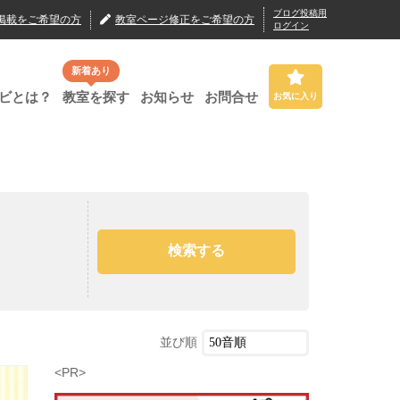
ブログ投稿用
掲載
をご希望の方
教室ページ修正
をご希望の方
ログイン
新着あり
ビとは？
教室を探す
お知らせ
お問合せ
お気に入り
並び順
<PR>