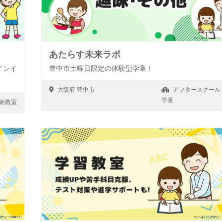
あたらす未来ラボ
インイ
豊中市土曜日限定の体験型学童！
大阪府
豊中市
アフタースクール
学童
術教室