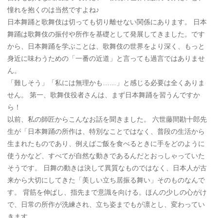
憧れを抱くのは当然ですよね♪
日本舞踊と歌舞伎は切っても切り離せない関係にあります。 日本
舞踊は歌舞伎の振付や所作を基礎として発展してきました。です
から、日本舞踊を学ぶことは、歌舞伎の世界をより深く、もっと
身近に味わうための「一番の近道」と言っても過言ではありませ
ん。
「難しそう」「私には無理かも……」と感じる必要は全くありま
せん。 第一、歌舞伎役者さんは、まず日本舞踊を習うんですか
ら！
以前、私の師匠からこんなお話を聞きました。 六世藤間勘十郎先
生が「日本舞踊の所作は、特別なことではなく、普段の生活から
生まれたものであり、例えばご飯を食べるときに手をどのように
使うかなど、すべてが自然な動きであるんだとおっしゃっていた
そうです。 日舞の動きは決して異質なものではなく、日本人が古
来から大切にしてきた「美しい立ち居振る舞い」そのものなんで
す。 背筋を伸ばし、指先まで意識を向ける。ほんの少しの心がけ
で、日常の所作が洗練され、立ち姿までもが凛とし、変わってい
きます。