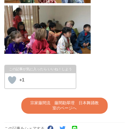
+1
宗家藤間流 藤間勘翠理 日本舞踊教
室のページへ
この記事をシェアする