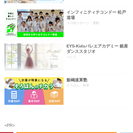
インフィニティテコンドー 松戸
道場
その他スポーツ・運動
EYS-Kidsバレエアカデミー 銀座
ダンススタジオ
バレエ
飯嶋速算塾
そろばん・珠算
<PR>