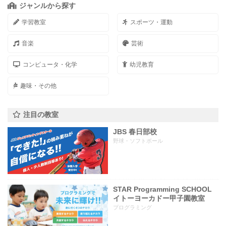
ジャンルから探す
学習教室
スポーツ・運動
音楽
芸術
コンピュータ・化学
幼児教育
趣味・その他
注目の教室
JBS 春日部校
野球・ソフトボール
STAR Programming SCHOOL
イトーヨーカドー甲子園教室
プログラミング