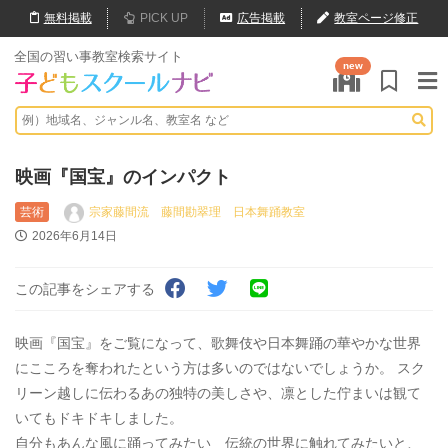
無料
掲載
PICK UP
広告掲載
教室ページ修正
全国の習い事教室検索サイト
new
映画『国宝』のインパクト
芸術
宗家藤間流 藤間勘翠理 日本舞踊教室
2026年6月14日
この記事をシェアする
映画『国宝』をご覧になって、歌舞伎や日本舞踊の華やかな世界
にこころを奪われたという方は多いのではないでしょうか。 スク
リーン越しに伝わるあの独特の美しさや、凛とした佇まいは観て
いてもドキドキしました。
自分もあんな風に踊ってみたい 伝統の世界に触れてみたいと、