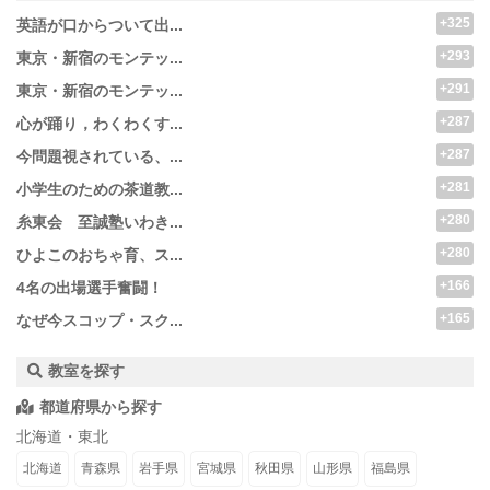
+325
英語が口からついて出...
+293
東京・新宿のモンテッ...
+291
東京・新宿のモンテッ...
+287
心が踊り，わくわくす...
+287
今問題視されている、...
+281
小学生のための茶道教...
+280
糸東会 至誠塾いわき...
+280
ひよこのおちゃ育、ス...
+166
4名の出場選手奮闘！
+165
なぜ今スコップ・スク...
教室を探す
都道府県から探す
北海道・東北
北海道
青森県
岩手県
宮城県
秋田県
山形県
福島県