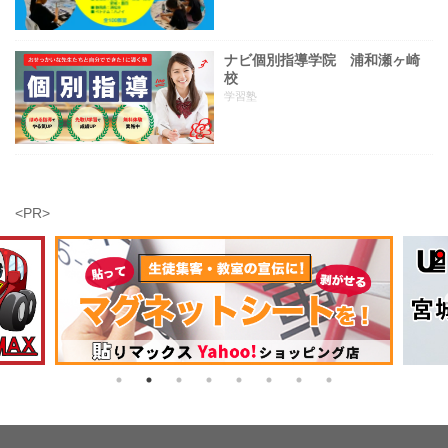
ナビ個別指導学院 浦和瀬ヶ崎
校
学習塾
<PR>