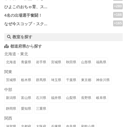
+280
ひよこのおちゃ育、ス...
+166
4名の出場選手奮闘！
+165
なぜ今スコップ・スク...
教室を探す
都道府県から探す
北海道・東北
北海道
青森県
岩手県
宮城県
秋田県
山形県
福島県
関東
茨城県
栃木県
群馬県
埼玉県
千葉県
東京都
神奈川県
中部
新潟県
富山県
石川県
福井県
山梨県
長野県
岐阜県
静岡県
愛知県
三重県
関西
滋賀県
京都府
大阪府
兵庫県
奈良県
和歌山県