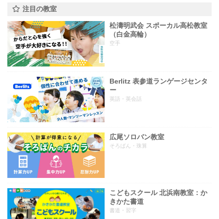
注目の教室
松濤明武会 スポーカル高松教室
（白金高輪）
空手
Berlitz 表参道ランゲージセンタ
ー
英語・英会話
広尾ソロバン教室
そろばん・珠算
こどもスクール 北浜南教室：か
きかた書道
書道・習字