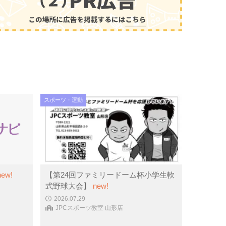
スポーツ・運動
new!
【第24回ファミリードーム杯小学生軟
式野球大会】
new!
2026.07.29
JPCスポーツ教室 山形店