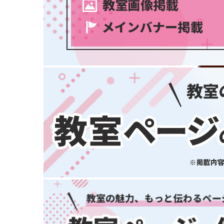
大阪府
兵庫県
奈良県
和歌山県
中国・四国
鳥取県
島根県
岡山県
広島県
山口県
徳島県
香川県
スポーツ・運動
(2745)
愛媛県
高知県
九州・沖縄
福岡県
佐賀県
長崎県