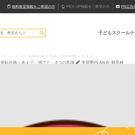
無料
教室
掲載
をご希望の方
PICK UP
掲載
をご希望の方
PR
広告
子どもスクールナ
現教室そうぞう
でハロウィンを楽しもう👻
表現教室そうぞう
大逆転合格！あえて「捨てた」3つの常識
学習塾PLAN B. 鶴見校
JPCスポーツ教室 山形店
現教室そうぞう
でハロウィンを楽しもう👻
表現教室そうぞう
大逆転合格！あえて「捨てた」3つの常識
学習塾PLAN B. 鶴見校
JPCスポーツ教室 山形店