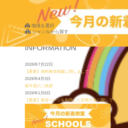
2026.07.20
【オンライン開催】夏休みの作文・日記お助け講座
表
Find Your School
地域を選択
ジャンルから探す
北海道・東北
INFORMATION
北海道
青森県
2026年7月22日
岩手県
【重要】無料教室掲載に関しまして
宮城県
2026年4月3日
秋田県
新年度のご挨拶
山形県
2026年1月8日
福島県
【重要】教室ページを利用した営業行為に関して
関東
茨城県
栃木県
群馬県