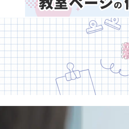
熊本県
大分県
宮崎県
鹿児島県
子どもスクールナビ
沖縄県
公式キャラクター
掲載教室数
173,463
件
ジャンル数
135
件
6/24現在
音楽
(2413)