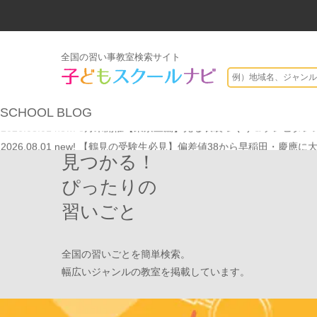
全国の習い事教室検索サイト
2026.07.20
【オンライン開催】夏休みの作文・日記お助け講座
表
SCHOOL
BLOG
2026.08.01
new!
8月末開催【東京三鷹】光る衣装づくり＆ゾンビダンス
2026.08.01
new!
【鶴見の受験生必見】偏差値38から早稲田・慶應に
見つかる！
2026.08.01
new!
心を育てる時間は今！1歳2歳
いのまた音楽教室
2026.07.29
new!
【第24回ファミリードーム杯小学生軟式野球大会】
ぴったりの
2026.07.22
情操教育ってつまり何？
いのまた音楽教室
習いごと
2026.07.20
【オンライン開催】夏休みの作文・日記お助け講座
表
2026.08.01
new!
8月末開催【東京三鷹】光る衣装づくり＆ゾンビダンス
全国の習いごとを簡単検索。
2026.08.01
new!
【鶴見の受験生必見】偏差値38から早稲田・慶應に
幅広いジャンルの教室を掲載しています。
2026.08.01
new!
心を育てる時間は今！1歳2歳
いのまた音楽教室
2026.07.29
new!
【第24回ファミリードーム杯小学生軟式野球大会】
2026.07.22
情操教育ってつまり何？
いのまた音楽教室