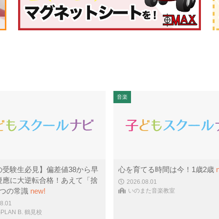
音楽
の受験生必見】偏差値38から早
心を育てる時間は今！1歳2歳
慶應に大逆転合格！あえて「捨
2026.08.01
3つの常識
new!
いのまた音楽教室
8.01
LAN B. 鶴見校