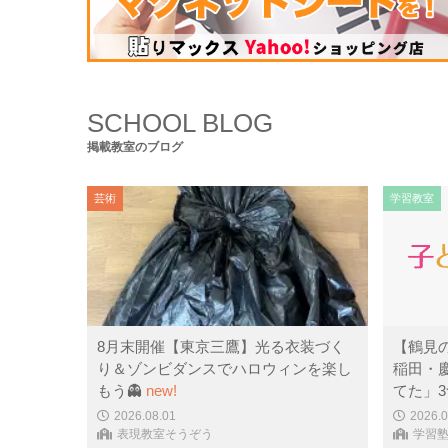
コンピュータ・科学
(441)
SCHOOL BLOG
掲載教室のブログ
芸術
学習教室
8月末開催【東京三鷹】光る衣装づく
【鶴見
り＆ゾンビダンスでハロウィンを楽し
稲田・
もう👻
new!
てた」
2026.08.01
2026.0
表現教室そうぞう
学習塾P