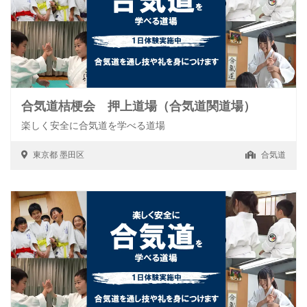
合気道桔梗会 押上道場（合気道関道場）
楽しく安全に合気道を学べる道場
東京都
墨田区
合気道