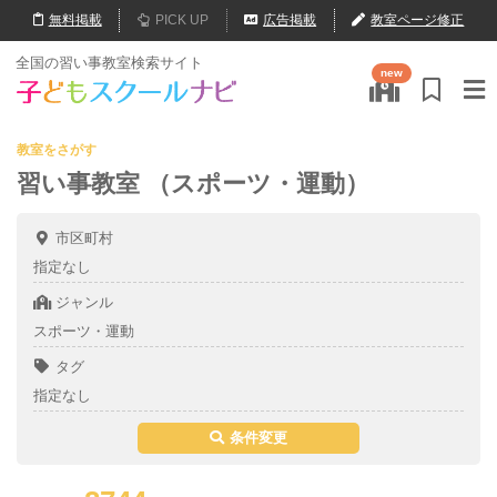
無料
掲載
PICK UP
広告掲載
教室ページ修正
全国の習い事教室検索サイト
new
教室をさがす
習い事教室 （スポーツ・運動）
市区町村
指定なし
ジャンル
スポーツ・運動
タグ
指定なし
条件変更