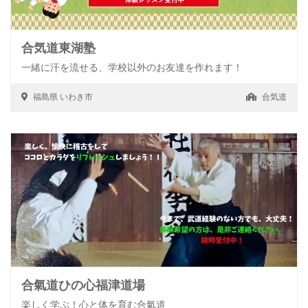
合気道東湖塾
一緒に汗を流せる、学校以外のお友達を作れます！
福島県
いわき市
合気道
合氣道ひの心福津道場
楽しく学ぶ！心と体を育む合氣道