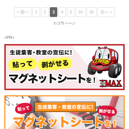
« 前へ
1
2
3
4
5
20
30
次へ »
3 / 275 ページ
<PR>