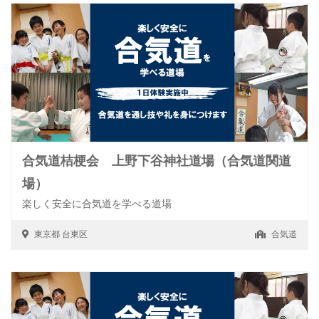
合気道桔梗会 上野下谷神社道場（合気道関道
場）
楽しく安全に合気道を学べる道場
東京都
台東区
合気道