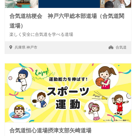
合気道桔梗会 神戸六甲総本部道場（合気道関
道場）
楽しく安全に合気道を学べる道場
兵庫県
神戸市
合気道
合気道恒心道場摂津支部矢崎道場