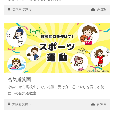
福岡県
福津市
合気道
合気道箕面
小学生から高校生まで。礼儀・受け身・思いやりを育てる箕
面市の合気道教室
大阪府
箕面市
合気道