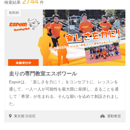
2744
検索結果
件
有料枠
走りの専門教室エスポワール
Espoirは、「楽しさを力に！」をコンセプトに、レッスンを
通して、一人一人が可能性を最大限に発揮し、走ることを通
して「希望」が生まれる、そんな願いを込めて創設されまし
た。
東京都
渋谷区
運動教室