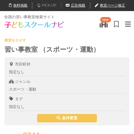
無料
掲載
PICK UP
広告掲載
教室ページ修正
全国の習い事教室検索サイト
new
教室をさがす
習い事教室 （スポーツ・運動）
市区町村
指定なし
ジャンル
スポーツ・運動
タグ
指定なし
条件変更