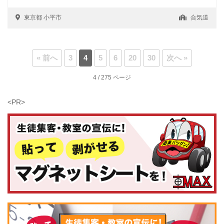
東京都
小平市
合気道
« 前へ
3
4
5
6
20
30
次へ »
4 / 275 ページ
<PR>