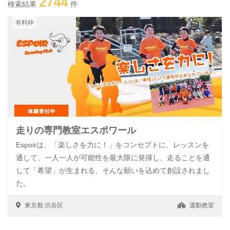
2744
検索結果
件
有料枠
走りの専門教室エスポワール
Espoirは、「楽しさを力に！」をコンセプトに、レッスンを
通して、一人一人が可能性を最大限に発揮し、走ることを通
して「希望」が生まれる、そんな願いを込めて創設されまし
た。
東京都
渋谷区
運動教室